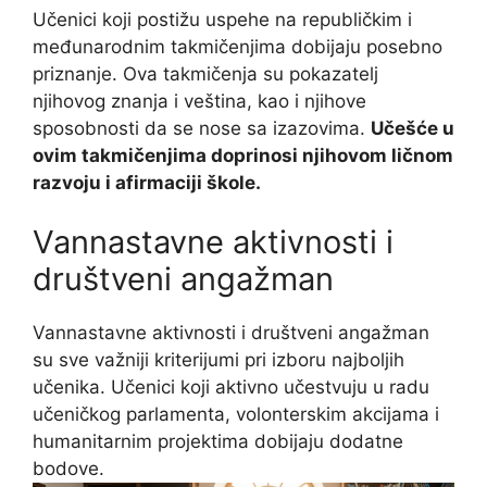
Učenici koji postižu uspehe na republičkim i
međunarodnim takmičenjima dobijaju posebno
priznanje. Ova takmičenja su pokazatelj
njihovog znanja i veština, kao i njihove
sposobnosti da se nose sa izazovima.
Učešće u
ovim takmičenjima doprinosi njihovom ličnom
razvoju i afirmaciji škole.
Vannastavne aktivnosti i
društveni angažman
Vannastavne aktivnosti i društveni angažman
su sve važniji kriterijumi pri izboru najboljih
učenika. Učenici koji aktivno učestvuju u radu
učeničkog parlamenta, volonterskim akcijama i
humanitarnim projektima dobijaju dodatne
bodove.