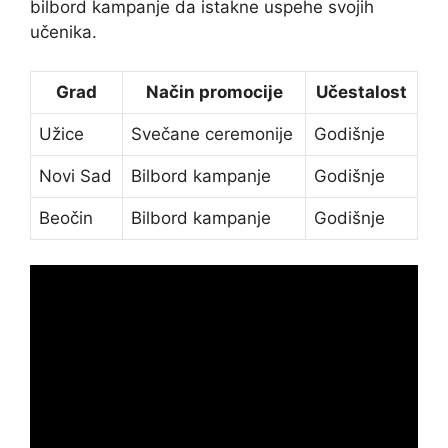
bilbord kampanje da istakne uspehe svojih
učenika.
Grad
Način promocije
Učestalost
Užice
Svečane ceremonije
Godišnje
Novi Sad
Bilbord kampanje
Godišnje
Beočin
Bilbord kampanje
Godišnje