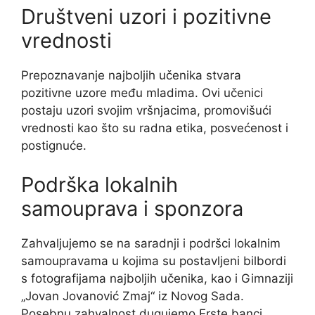
Društveni uzori i pozitivne
vrednosti
Prepoznavanje najboljih učenika stvara
pozitivne uzore među mladima. Ovi učenici
postaju uzori svojim vršnjacima, promovišući
vrednosti kao što su radna etika, posvećenost i
postignuće.
Podrška lokalnih
samouprava i sponzora
Zahvaljujemo se na saradnji i podršci lokalnim
samoupravama u kojima su postavljeni bilbordi
s fotografijama najboljih učenika, kao i Gimnaziji
„Jovan Jovanović Zmaj“ iz Novog Sada.
Posebnu zahvalnost dugujemo Erste banci,