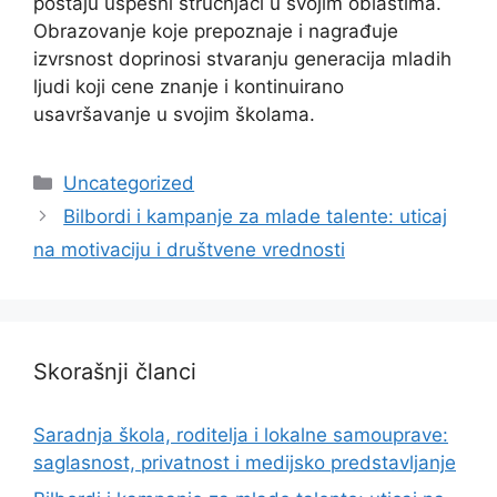
postaju uspešni stručnjaci u svojim oblastima.
Obrazovanje koje prepoznaje i nagrađuje
izvrsnost doprinosi stvaranju generacija mladih
ljudi koji cene znanje i kontinuirano
usavršavanje u svojim školama.
Categories
Uncategorized
Bilbordi i kampanje za mlade talente: uticaj
na motivaciju i društvene vrednosti
Skorašnji članci
Saradnja škola, roditelja i lokalne samouprave:
saglasnost, privatnost i medijsko predstavljanje