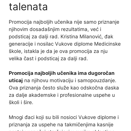
talenata
Promocija najboljih učenika nije samo priznanje
njihovim dosadašnjim rezultatima, već i
podsticaj za dalji rad. Kristina Milanović, đak
generacije i nosilac Vukove diplome Medicinske
škole, istakla je da je ova promocija za nju
velika čast i podsticaj za dalji rad.
Promocija najboljih učenika ima dugoročan
uticaj
na njihovu motivaciju i samopouzdanje.
Ova priznanja često služe kao odskočna daska
za dalje akademske i profesionalne uspehe u
školi i šire.
Mnogi đaci koji su bili nosioci Vukove diplome i
priznanja za uspehe na takmičenjima kasnije