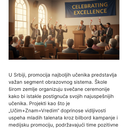
U Srbiji, promocija najboljih učenika predstavlja
važan segment obrazovnog sistema. Škole
širom zemlje organizuju svečane ceremonije
kako bi istakle postignuća svojih najuspešnijih
učenika. Projekti kao što je
„Učim+Znam=Vredim“ doprinose vidljivosti
uspeha mladih talenata kroz bilbord kampanje i
medijsku promociju, podržavajući time pozitivne