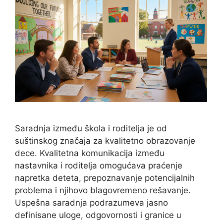
Saradnja između škola i roditelja je od
suštinskog značaja za kvalitetno obrazovanje
dece. Kvalitetna komunikacija između
nastavnika i roditelja omogućava praćenje
napretka deteta, prepoznavanje potencijalnih
problema i njihovo blagovremeno rešavanje.
Uspešna saradnja podrazumeva jasno
definisane uloge, odgovornosti i granice u