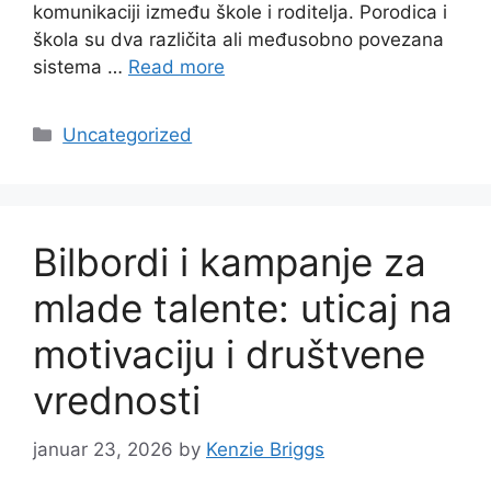
komunikaciji između škole i roditelja. Porodica i
škola su dva različita ali međusobno povezana
sistema …
Read more
Categories
Uncategorized
Bilbordi i kampanje za
mlade talente: uticaj na
motivaciju i društvene
vrednosti
januar 23, 2026
by
Kenzie Briggs