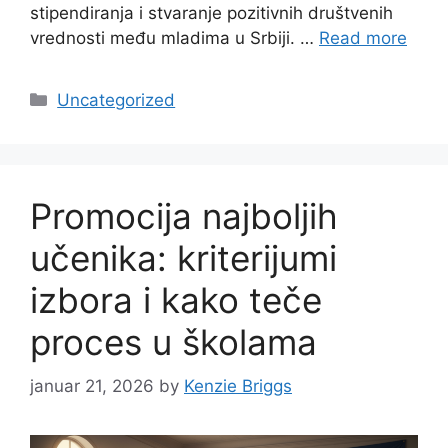
stipendiranja i stvaranje pozitivnih društvenih
vrednosti među mladima u Srbiji. …
Read more
Categories
Uncategorized
Promocija najboljih
učenika: kriterijumi
izbora i kako teče
proces u školama
januar 21, 2026
by
Kenzie Briggs