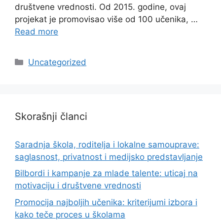
društvene vrednosti. Od 2015. godine, ovaj
projekat je promovisao više od 100 učenika, …
Read more
Categories
Uncategorized
Skorašnji članci
Saradnja škola, roditelja i lokalne samouprave:
saglasnost, privatnost i medijsko predstavljanje
Bilbordi i kampanje za mlade talente: uticaj na
motivaciju i društvene vrednosti
Promocija najboljih učenika: kriterijumi izbora i
kako teče proces u školama